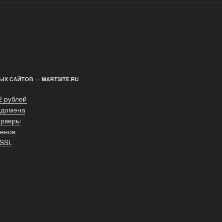
ЫХ САЙТОВ — MARTSITE.RU
2 рублей
 домена
ерверы
енов
 SSL