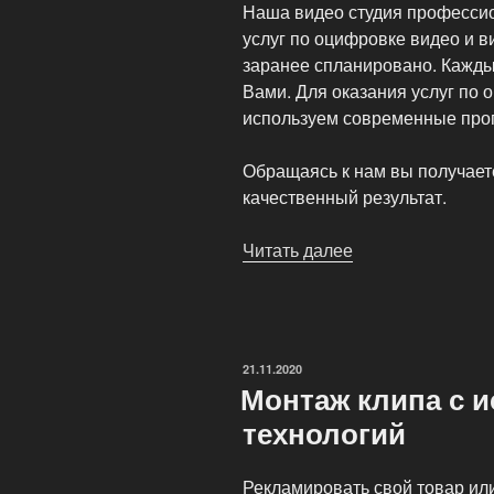
Наша видео студия профессио
услуг по оцифровке видео и в
заранее спланировано. Кажды
Вами. Для оказания услуг по
используем современные про
Обращаясь к нам вы получает
качественный результат.
Читать далее
«Профессионал
услуги
видеомонтажа
и
оцифровки»
ОПУБЛИКОВАНО
21.11.2020
Монтаж клипа с 
технологий
Рекламировать свой товар или