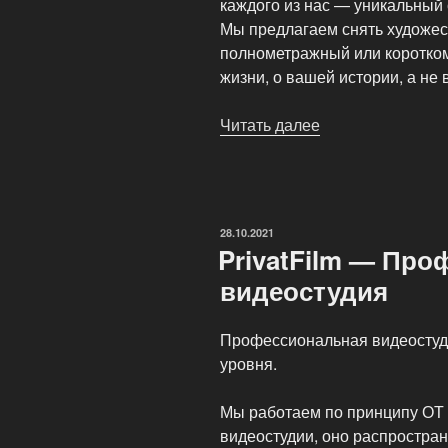
каждого из нас — уникальный
Мы предлагаем снять художес
полнометражный или коротко
жизни, о вашей истории, а не
Читать далее
«Фильмы
на
заказ
о
вас
ОПУБЛИКОВАНО
28.10.2021
и
PrivatFilm — Пр
вашей
видеостудия
жизни»
Профессиональная видеостуд
уровня.
Мы работаем по принципу ОТ 
видеостудии, оно распростран