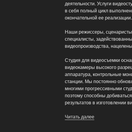
деятельности. Услуги видеос
в себя полный цикл выполнен
окончательной ее реализации.
Наши режиссеры, сценаристы,
специалисты, задействованны
видеопроизводства, нацелены
Студия для видеосъемки осна
видеокамеры высокого разреш
аппаратура, контрольные мо
станции. Мы постоянно обно
многими прогрессивными студ
поэтому способны добиваться
результатов в изготовлении в
Читать далее
«PrivatFilm
—
Профессиональ