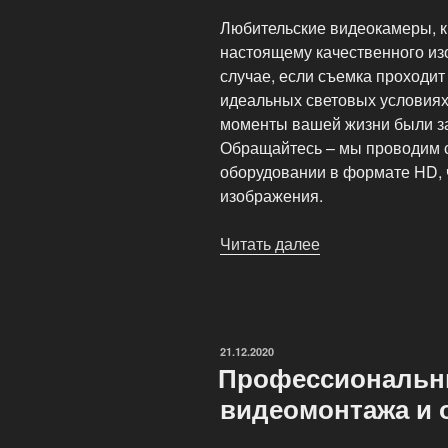
Любительские видеокамеры, к 
настоящему качественного из
случае, если съемка проходит
идеальных световых условиях.
моменты вашей жизни были з
Обращайтесь – мы проводим 
оборудовании в формате HD, 
изображения.
Читать далее
«Съёмка
приватного
фильма
от
компании
ОПУБЛИКОВАНО
21.12.2020
PrivatFilm»
Профессиональн
видеомонтажа и