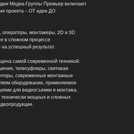
тудии Медиа-Группы Премьер включают
ия проекта – ОТ идеи ДО
 операторы, монтажеры, 2D и 3D
е в сложном процессе
 на успешный результат.
щена самой современной техникой:
ения, телесуфлеры, световая
ниторы, современные монтажные
вляем оборудование, применяемое
иями для видеосъемки и монтажа,
 технически мощных и сложных
идеопродукции.
ная