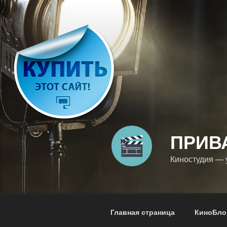
Перейти
к
содержимому
ПРИВ
Киностудия — у
Главная страница
КиноБло