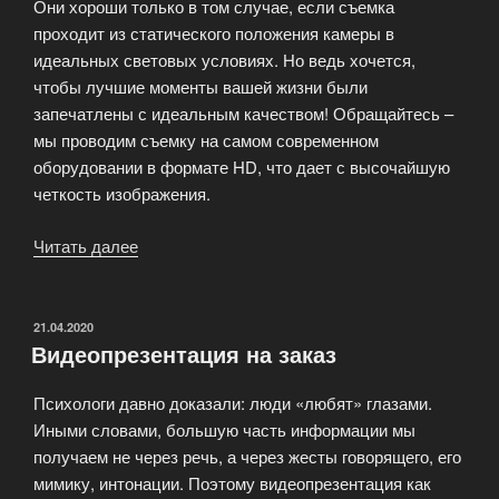
Они хороши только в том случае, если съемка
проходит из статического положения камеры в
идеальных световых условиях. Но ведь хочется,
чтобы лучшие моменты вашей жизни были
запечатлены с идеальным качеством! Обращайтесь –
мы проводим съемку на самом современном
оборудовании в формате HD, что дает с высочайшую
четкость изображения.
Читать далее
«Съёмка
приватного
фильма
от
ОПУБЛИКОВАНО
21.04.2020
Видеопрезентация на заказ
компании
PrivatFilm»
Психологи давно доказали: люди «любят» глазами.
Иными словами, большую часть информации мы
получаем не через речь, а через жесты говорящего, его
мимику, интонации. Поэтому видеопрезентация как