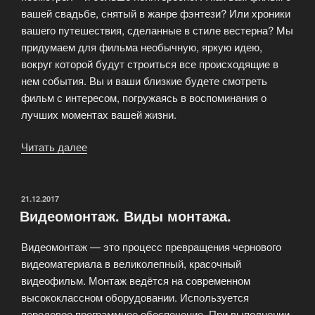
вашей свадьбе, снятый в жанре фэнтези? Или хроники
вашего путешествия, сделанные в стиле вестерна? Мы
придумаем для фильма необычную, яркую идею,
вокруг которой будут строиться все происходящие в
нем события. Вы и ваши близкие будете смотреть
фильм с интересом, погружаясь в воспоминания о
лучших моментах вашей жизни.
Читать далее
«Видео
на
праздник.
Выразим
ОПУБЛИКОВАНО
21.12.2017
Видеомонтаж. Виды монтажа.
ваши
лучшие
Видеомонтаж — это процесс превращения чернового
чувства»
видеоматериала в великолепный, красочный
видеофильм. Монтаж ведётся на современном
высококлассном оборудовании. Используется
передовое программное обеспечение. При выполнении