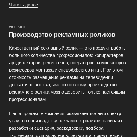
Читать далее
«Профессиональная
видеосъемка
корпоративных
фильмов»
ОПУБЛИКОВАНО
28.10.2011
Производство рекламных роликов
Качественный рекламный ролик — это продукт работы
большого количества профессионалов: копирайтеров,
артдиректоров, режиссеров, операторов, композиторов,
режиссеров монтажа и спецэффектов и т.п. При этом
стоимость размещения рекламы на телевидении
достаточно высока, именно поэтому производство
рекламного ролика можно доверить только настоящим
профессионалам.
Наша продакшн компания оказывает полный спектр
услуг по производству рекламных роликов: начиная с
разработки сценария, раскадровки, подбора
творческой группы, актеров, реквизита, локейшенов и