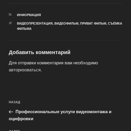
РУБРИКИ
ИНФОРМАЦИЯ
МЕТКИ
ВИДЕОПРЕЗЕНТАЦИЯ
,
ВИДЕОФИЛЬМ
,
ПРИВАТ ФИЛЬМ
,
СЪЁМКА
ФИЛЬМА
Добавить комментарий
Для отправки комментария вам необходимо
авторизоваться
.
Навигация
Предыдущая
НАЗАД
по
запись:
записям
Профессиональные услуги видеомонтажа и
оцифровки